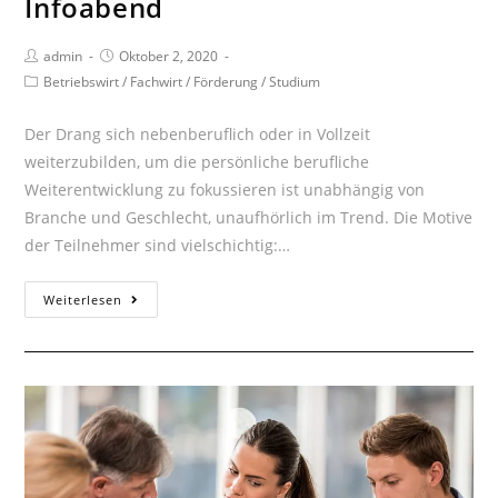
Infoabend
Beitrags-
Beitrag
admin
Oktober 2, 2020
Autor:
veröffentlicht:
Beitrags-
Betriebswirt
/
Fachwirt
/
Förderung
/
Studium
Kategorie:
Der Drang sich nebenberuflich oder in Vollzeit
weiterzubilden, um die persönliche berufliche
Weiterentwicklung zu fokussieren ist unabhängig von
Branche und Geschlecht, unaufhörlich im Trend. Die Motive
der Teilnehmer sind vielschichtig:…
Fachwirt
Weiterlesen
&
BWL
Online-
Infoabend