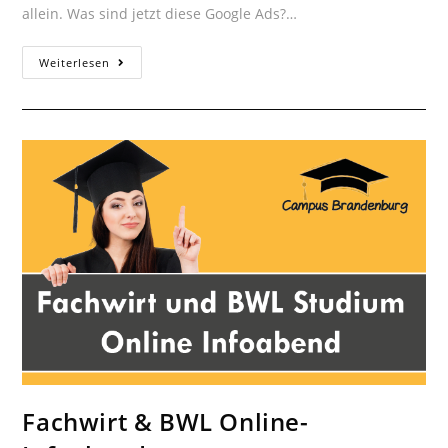
allein. Was sind jetzt diese Google Ads?…
Google
Weiterlesen
Ads
als
Recruiting
Tool
Fachwirt & BWL Online-