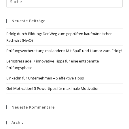
Fach-
nach:
oder
Betriebswirt
Neueste Beiträge
überhaupt
Erfolg durch Bildung: Der Weg zum geprüften kaufmännischen
wert?
Fachwirt (HwO)
Prüfungsvorbereitung mal anders: Mit Spaß und Humor zum Erfolg!
Lernstress ade: 7 innovative Tipps für eine entspannte
Prüfungsphase
LinkedIn für Unternehmen – 5 effektive Tipps
Get Motivation! 5 Powertipps für maximale Motivation
Neueste Kommentare
Archiv