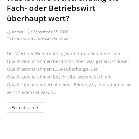
Fach- oder Betriebswirt
überhaupt wert?
Beitrags-
Beitrag
admin
September 25, 2020
Autor:
veröffentlicht:
Beitrags-
Betriebswirt
/
Fachwirt
/
Studium
Kategorie:
Der Wert der Weiterbildung wird durch den deutschen
Qualifikationsrahmen bestimmt. Aber was genau ist dieser
Qualifikationsrahmen (DQR) überhaupt?Der
Qualifikationsrahmen beschreibt systematisch die
Qualifikationen innerhalb eines Bildungssystems, indem sie
verschiedene Niveaus…
Was
Weiterlesen
ist
Ihre
Weiterbildung
als
Suche