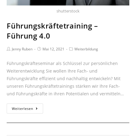
shutterstock
Führungskräftetraining –
Führung 4.0
Beitrags-
Beitrag
Beitrags-
Jenny Ruben
Mai 12, 2021
Weiterbildung
Autor:
veröffentlicht:
Kategorie:
Führungskräfteseminar als Schlüssel zur persönlichen
Weiterentwicklung Sie wollen Ihre Fach- und
Führungskräfte effizient und nachhaltig entwickeln? Mit
unseren Führungskräftetrainings stärken wir Ihre Fach-
und Führungskräfte in ihren Potentialen und vermitteln…
Führungskräftetraining
Weiterlesen
–
Führung
4.0