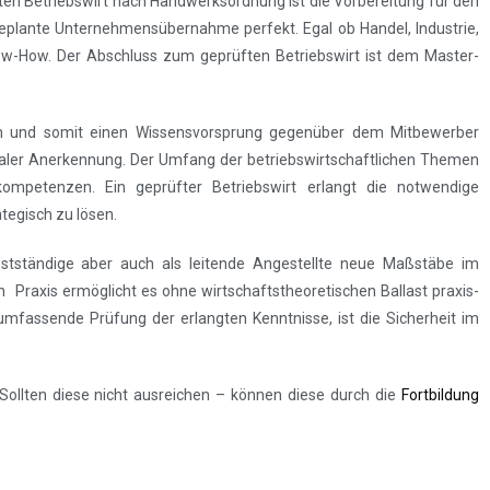
prüften Betriebswirt nach Handwerksordnung ist die Vorbereitung für den
plante Unternehmensübernahme perfekt. Egal ob Handel, Industrie,
ow-How. Der Abschluss zum geprüften Betriebswirt ist dem Master-
len und somit einen Wissensvorsprung gegenüber dem Mitbewerber
onaler Anerkennung. Der Umfang der betriebswirtschaftlichen Themen
kompetenzen. Ein geprüfter Betriebswirt erlangt die notwendige
egisch zu lösen.
bstständige aber auch als leitende Angestellte neue Maßstäbe im
 Praxis ermöglicht es ohne wirtschaftstheoretischen Ballast praxis-
 umfassende Prüfung der erlangten Kenntnisse, ist die Sicherheit im
Sollten diese nicht ausreichen – können diese durch die
Fortbildung