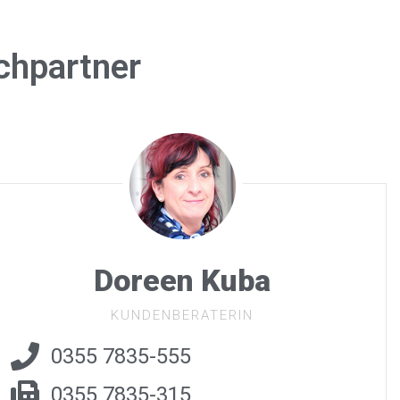
chpartner
Doreen Kuba
KUNDENBERATERIN
0355 7835-555
0355 7835-315