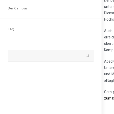
Der be
unter
Der Campus
Diens
Hochs
FAQ
Auch 
errei
übert
Kompe
Absol
Unter
und l
alltäg
Gern 
zum k