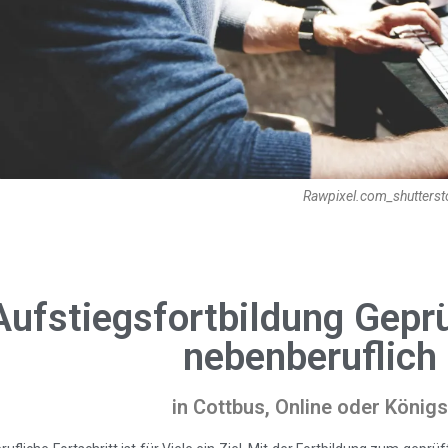
Rawpixel.com_shutterst
Aufstiegsfortbildung Gepr
nebenberuflich 
in Cottbus, Online oder König