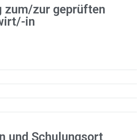
ng zum/zur geprüften
irt/-in
en und Schulungsort