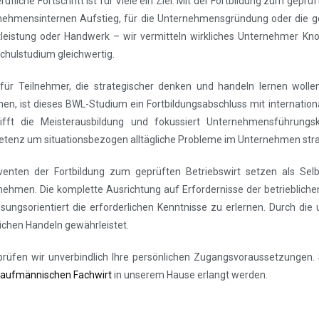
rufliche Fortschritt ist für Viele ein Ziel. Mit der Fortbildung zum ge
nehmensinternen Aufstieg, für die Unternehmensgründung oder die ge
tleistung oder Handwerk – wir vermitteln wirkliches Unternehmer Kn
chulstudium gleichwertig.
für Teilnehmer, die strategischer denken und handeln lernen wol
chen, ist dieses BWL-Studium ein Fortbildungsabschluss mit internati
rifft die Meisterausbildung und fokussiert Unternehmensführungs
tenz um situationsbezogen alltägliche Probleme im Unternehmen strat
venten der Fortbildung zum geprüften Betriebswirt setzen als Sel
nehmen. Die komplette Ausrichtung auf Erfordernisse der betrieblichen
ösungsorientiert die erforderlichen Kenntnisse zu erlernen. Durch die
lichen Handeln gewährleistet.
prüfen wir unverbindlich Ihre persönlichen Zugangsvoraussetzungen. 
aufmännischen Fachwirt
in unserem Hause erlangt werden.