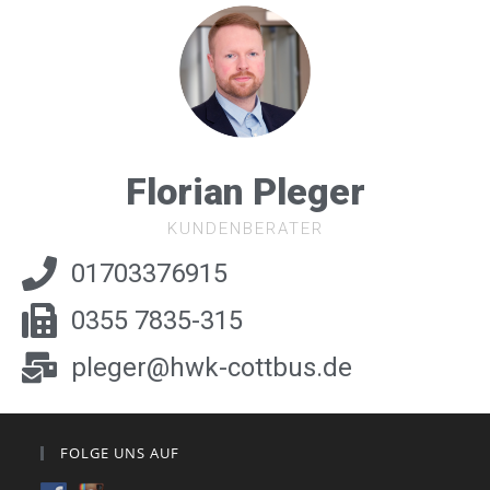
Florian Pleger
KUNDENBERATER
01703376915
0355 7835-315
pleger@hwk-cottbus.de
FOLGE UNS AUF